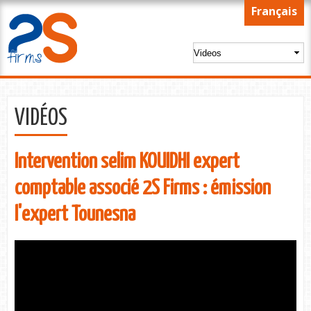
Skip to
Français
main
content
VIDÉOS
Intervention selim KOUIDHI expert
comptable associé 2S Firms : émission
l'expert Tounesna