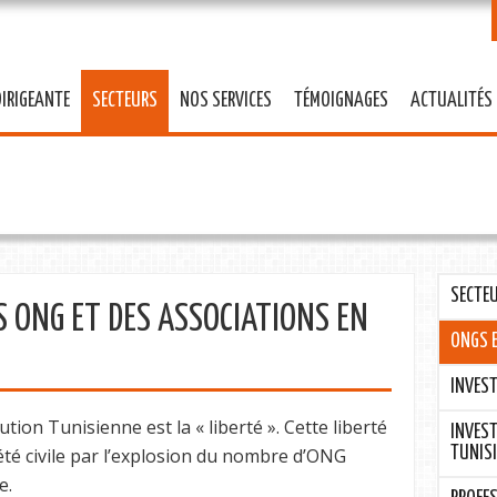
Skip to
main
content
DIRIGEANTE
SECTEURS
NOS SERVICES
TÉMOIGNAGES
ACTUALITÉS
SECTE
ES ONG ET DES ASSOCIATIONS EN
ONGS 
INVES
ution Tunisienne est la « liberté ». Cette liberté
INVEST
ciété civile par l’explosion du nombre d’ONG
TUNIS
e.