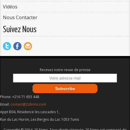
Vidéos
Nous Contacter
Suivez Nous
Recevez notre revue de presse
Phone: +216 71 655 448
Email:
contact@2sfirms.com
Appt B04, Résidence les cascades 1,
Rue du Lac Huron, Les Berges du Lac 1053 Tunis
Copyright © 2014, 2S Firms. Tous droits réservés. 2S Firms est composé de