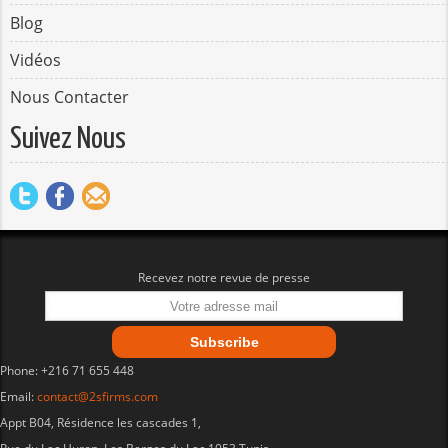
Blog
Vidéos
Nous Contacter
Suivez Nous
Recevez notre revue de presse
Phone: +216 71 655 448
Email:
contact@2sfirms.com
Appt B04, Résidence les cascades 1,